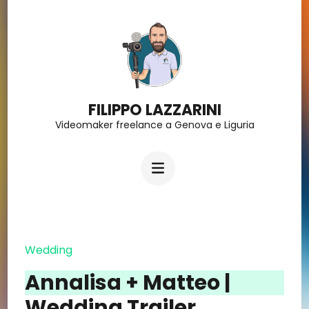
Salta
al
contenuto
(premi
FILIPPO LAZZARINI
Invio)
Videomaker freelance a Genova e Liguria
Wedding
Annalisa + Matteo |
Wedding Trailer