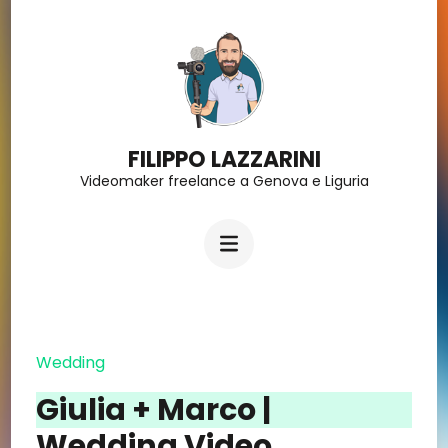
Salta
al
contenuto
(premi
FILIPPO LAZZARINI
Invio)
Videomaker freelance a Genova e Liguria
Wedding
Giulia + Marco |
Wedding Video